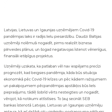
Latvijas, Lietuvas un Igaunijas uzņēmējiem Covid-19
pandēmijas laiks ir radījis lielu piesardzību. Daudzi Baltijas
uzņēmēji nolēmuši nogaidīt, pirms realizēt biznesa
pilnveides plānus, un šogad negatavojas īstenot vērienīgus,
finansiāli ietilpīgus projektus.
Uzņēmēji uzskata, ka patlaban vēl nav iespējams precīzi
prognozēt, kad beigsies pandēmija, kāda būs situācija
ekonomikā pēc Covid-19 krīzes un pēc kādiem ražojumiem
un pakalpojumiem pēcpandēmijas apstākļos būs liels
pieprasījums, tādēļ šobrīd vērts nesteigties un nogaidīt,
vērojot, kā notikumi attīstīsies. To ļauj secināt SEB
bankas īstenotā Latvijas, Lietuvas un Igaunijas uzņēmēju