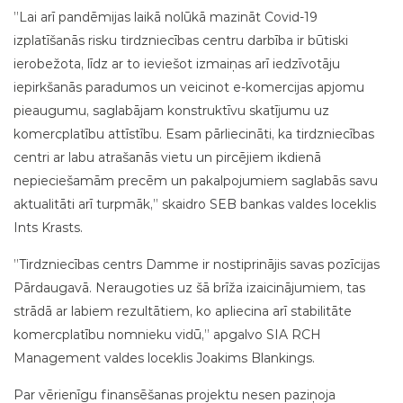
”Lai arī pandēmijas laikā nolūkā mazināt Covid-19
izplatīšanās risku tirdzniecības centru darbība ir būtiski
ierobežota, līdz ar to ieviešot izmaiņas arī iedzīvotāju
iepirkšanās paradumos un veicinot e-komercijas apjomu
pieaugumu, saglabājam konstruktīvu skatījumu uz
komercplatību attīstību. Esam pārliecināti, ka tirdzniecības
centri ar labu atrašanās vietu un pircējiem ikdienā
nepieciešamām precēm un pakalpojumiem saglabās savu
aktualitāti arī turpmāk,” skaidro SEB bankas valdes loceklis
Ints Krasts.
”Tirdzniecības centrs Damme ir nostiprinājis savas pozīcijas
Pārdaugavā. Neraugoties uz šā brīža izaicinājumiem, tas
strādā ar labiem rezultātiem, ko apliecina arī stabilitāte
komercplatību nomnieku vidū,” apgalvo SIA RCH
Management valdes loceklis Joakims Blankings.
Par vērienīgu finansēšanas projektu nesen paziņoja