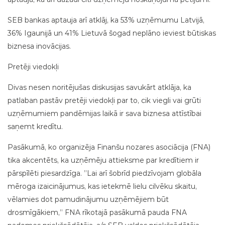
aptauja, kā arī dažādi citi uzņēmēju noskaņojuma pētījumi.
SEB bankas aptauja arī atklāj, ka 53% uzņēmumu Latvijā,
36% Igaunijā un 41% Lietuvā šogad neplāno ieviest būtiskas
biznesa inovācijas.
Pretēji viedokļi
Divas nesen noritējušas diskusijas savukārt atklāja, ka
patlaban pastāv pretēji viedokļi par to, cik viegli vai grūti
uzņēmumiem pandēmijas laikā ir sava biznesa attīstībai
saņemt kredītu.
Pasākumā, ko organizēja Finanšu nozares asociācija (FNA)
tika akcentēts, ka uzņēmēju attieksme par kredītiem ir
pārspīlēti piesardzīga. ”Lai arī šobrīd piedzīvojam globāla
mēroga izaicinājumus, kas ietekmē lielu cilvēku skaitu,
vēlamies dot pamudinājumu uzņēmējiem būt
drosmīgākiem,” FNA rīkotajā pasākumā pauda FNA