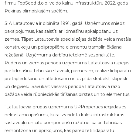
firmu TopSeed d.o.o. veido kalnu infrastruktūru 2022. gada
Pekinas olimpiskajām spēlēm.
SIA Latautoavia ir dibināta 1991. gadā. Uzņēmums sniedz
pakalpojumus, kas saistīti ar lidmašīnu apkalpošanu uz
zemes. Tāpat Latautoavia specializējas dažāda veida metāla
konstrukciju un polipropilēna elementu tramplīnlēkšanai
ražošanā. Uzņēmuma darbību ietekmē sezonalitāte.
Rudens un ziemas periodā uzņēmums Latautoavia rūpējas
par lidmašīnu tehnisko stāvokli, piemēram, realizē lidaparātu
pretapledošanu un atledošanu un uzpilda skābekli, slāpekli
un degvielu. Savukārt vasaras periodā Latautoavia ražo
dažāda veida rūpnieciskās tīrīšanas birstes un to elementus.
”Latautoavia grupas uzņēmums UPProperties iegādāsies
nekustamo īpašumu, kurā izveidota kalnu infrastruktūras
sastāvdaļu un citu komponenšu ražotne, kā arī tehnikas
remontzona un aprīkojums, kas paredzēti lidaparātu