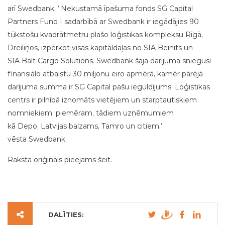
arī Swedbank. ”Nekustamā īpašuma fonds SG Capital
Partners Fund I sadarbībā ar Swedbank ir iegādājies 90
tūkstošu kvadrātmetru plašo loģistikas kompleksu Rīgā,
Dreiliņos, izpērkot visas kapitāldaļas no SIA Beinits un
SIA Balt Cargo Solutions. Swedbank šajā darījumā sniegusi
finansiālo atbalstu 30 miljonu eiro apmērā, kamēr pārējā
darījuma summa ir SG Capital pašu ieguldījums. Loģistikas
centrs ir pilnībā iznomāts vietējiem un starptautiskiem
nomniekiem, piemēram, tādiem uzņēmumiem
kā Depo, Latvijas balzams, Tamro un citiem,”
vēsta Swedbank.
Raksta oriģināls pieejams šeit.
DALĪTIES: