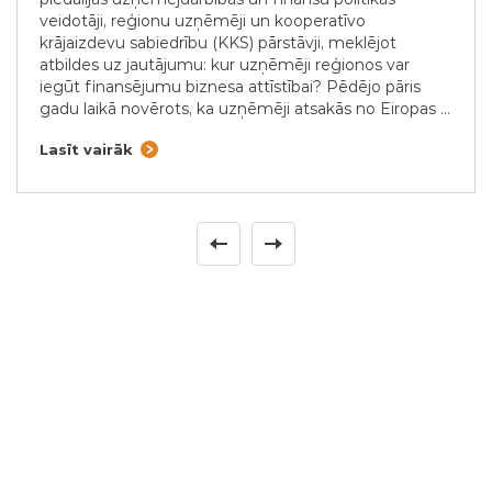
piedalījās uzņēmējdarbības un finanšu politikas
veidotāji, reģionu uzņēmēji un kooperatīvo
krājaizdevu sabiedrību (KKS) pārstāvji, meklējot
atbildes uz jautājumu: kur uzņēmēji reģionos var
iegūt finansējumu biznesa attīstībai? Pēdējo pāris
gadu laikā novērots, ka uzņēmēji atsakās no Eiropas …
Lasīt vairāk