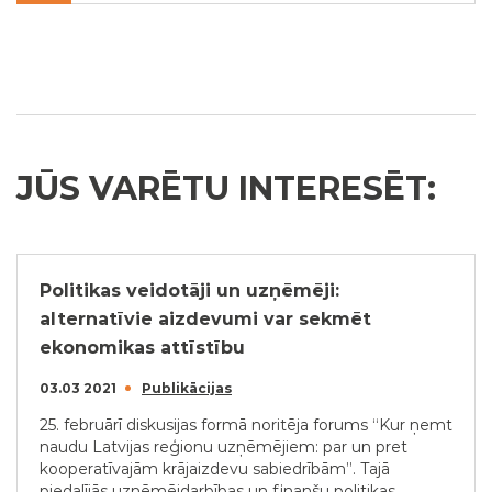
JŪS VARĒTU INTERESĒT:
Politikas veidotāji un uzņēmēji:
alternatīvie aizdevumi var sekmēt
ekonomikas attīstību
03.03 2021
Publikācijas
25. februārī diskusijas formā noritēja forums “Kur ņemt
naudu Latvijas reģionu uzņēmējiem: par un pret
kooperatīvajām krājaizdevu sabiedrībām”. Tajā