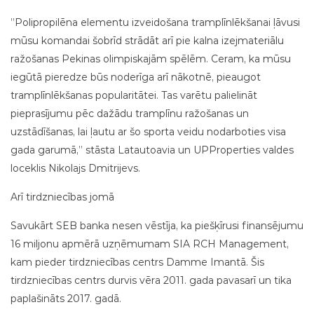
”Polipropilēna elementu izveidošana tramplīnlēkšanai ļāvusi
mūsu komandai šobrīd strādāt arī pie kalna izejmateriālu
ražošanas Pekinas olimpiskajām spēlēm. Ceram, ka mūsu
iegūtā pieredze būs noderīga arī nākotnē, pieaugot
tramplīnlēkšanas popularitātei. Tas varētu palielināt
pieprasījumu pēc dažādu tramplīnu ražošanas un
uzstādīšanas, lai ļautu ar šo sporta veidu nodarboties visa
gada garumā,” stāsta Latautoavia un UPProperties valdes
loceklis Nikolajs Dmitrijevs.
Arī tirdzniecības jomā
Savukārt SEB banka nesen vēstīja, ka piešķīrusi finansējumu
16 miljonu apmērā uzņēmumam SIA RCH Management,
kam pieder tirdzniecības centrs Damme Imantā. Šis
tirdzniecības centrs durvis vēra 2011. gada pavasarī un tika
paplašināts 2017. gadā.