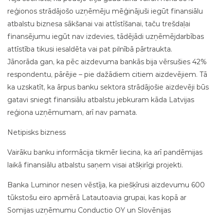
reģionos strādājošo uzņēmēju mēģinājuši iegūt finansiālu
atbalstu biznesa sākšanai vai attīstīšanai, taču trešdaļai
finansējumu iegūt nav izdevies, tādējādi uzņēmējdarbības
attīstība tikusi iesaldēta vai pat pilnībā pārtraukta.
Jānorāda gan, ka pēc aizdevuma bankās bija vērsušies 42%
respondentu, pārējie – pie dažādiem citiem aizdevējiem. Tā
ka uzskatīt, ka ārpus banku sektora strādājošie aizdevēji būs
gatavi sniegt finansiālu atbalstu jebkuram kāda Latvijas
reģiona uzņēmumam, arī nav pamata.
Netipisks bizness
Vairāku banku informācija tikmēr liecina, ka arī pandēmijas
laikā finansiālu atbalstu saņem visai atšķirīgi projekti.
Banka Luminor nesen vēstīja, ka piešķīrusi aizdevumu 600
tūkstošu eiro apmērā Latautoavia grupai, kas kopā ar
Somijas uzņēmumu Conductio OY un Slovēnijas