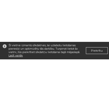
Šī vietne izmanto sīkdatnes, lai uzlabotu lietošanas
pieredzi un optimizētu tās darbību. Turpinot lietot šo
Piekrītu
vietni, Jūs piekrītiet sīkdatņu lietošanai šajā mājaslapā.
Lasīt vairāk
© 2026 Segums. Visas tiesības aizsargātas
Mājaslapas izstrāde