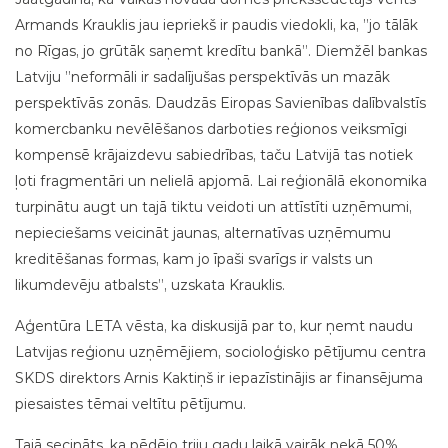
Jāatgādina, ka Valkas novada domes priekšsēdētājs Vents
Armands Krauklis jau iepriekš ir paudis viedokli, ka, ”jo tālāk
no Rīgas, jo grūtāk saņemt kredītu bankā”. Diemžēl bankas
Latviju ”neformāli ir sadalījušas perspektīvās un mazāk
perspektīvās zonās. Daudzās Eiropas Savienības dalībvalstīs
komercbanku nevēlēšanos darboties reģionos veiksmīgi
kompensē krājaizdevu sabiedrības, taču Latvijā tas notiek
ļoti fragmentāri un nelielā apjomā. Lai reģionālā ekonomika
turpinātu augt un tajā tiktu veidoti un attīstīti uzņēmumi,
nepieciešams veicināt jaunas, alternatīvas uzņēmumu
kreditēšanas formas, kam jo īpaši svarīgs ir valsts un
likumdevēju atbalsts”, uzskata Krauklis.
Aģentūra LETA vēsta, ka diskusijā par to, kur ņemt naudu
Latvijas reģionu uzņēmējiem, socioloģisko pētījumu centra
SKDS direktors Arnis Kaktiņš ir iepazīstinājis ar finansējuma
piesaistes tēmai veltītu pētījumu.
Tajā secināts, ka pēdējo triju gadu laikā vairāk nekā 50%