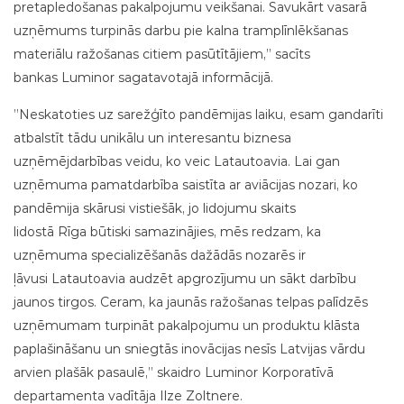
pretapledošanas pakalpojumu veikšanai. Savukārt vasarā
uzņēmums turpinās darbu pie kalna tramplīnlēkšanas
materiālu ražošanas citiem pasūtītājiem,” sacīts
bankas Luminor sagatavotajā informācijā.
”Neskatoties uz sarežģīto pandēmijas laiku, esam gandarīti
atbalstīt tādu unikālu un interesantu biznesa
uzņēmējdarbības veidu, ko veic Latautoavia. Lai gan
uzņēmuma pamatdarbība saistīta ar aviācijas nozari, ko
pandēmija skārusi vistiešāk, jo lidojumu skaits
lidostā Rīga būtiski samazinājies, mēs redzam, ka
uzņēmuma specializēšanās dažādās nozarēs ir
ļāvusi Latautoavia audzēt apgrozījumu un sākt darbību
jaunos tirgos. Ceram, ka jaunās ražošanas telpas palīdzēs
uzņēmumam turpināt pakalpojumu un produktu klāsta
paplašināšanu un sniegtās inovācijas nesīs Latvijas vārdu
arvien plašāk pasaulē,” skaidro Luminor Korporatīvā
departamenta vadītāja Ilze Zoltnere.