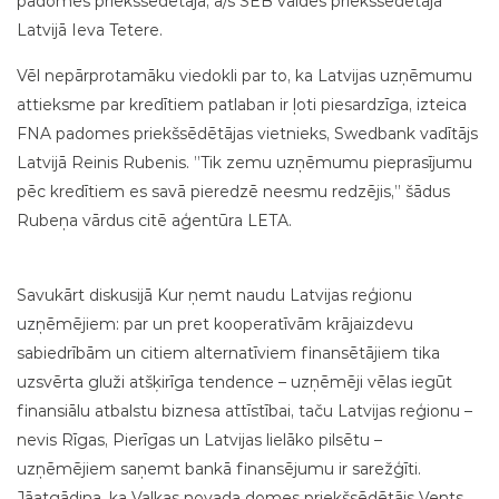
padomes priekšsēdētāja, a/s SEB valdes priekšsēdētāja
Latvijā Ieva Tetere.
Vēl nepārprotamāku viedokli par to, ka Latvijas uzņēmumu
attieksme par kredītiem patlaban ir ļoti piesardzīga, izteica
FNA padomes priekšsēdētājas vietnieks, Swedbank vadītājs
Latvijā Reinis Rubenis. ”Tik zemu uzņēmumu pieprasījumu
pēc kredītiem es savā pieredzē neesmu redzējis,” šādus
Rubeņa vārdus citē aģentūra LETA.
Savukārt diskusijā Kur ņemt naudu Latvijas reģionu
uzņēmējiem: par un pret kooperatīvām krājaizdevu
sabiedrībām un citiem alternatīviem finansētājiem tika
uzsvērta gluži atšķirīga tendence – uzņēmēji vēlas iegūt
finansiālu atbalstu biznesa attīstībai, taču Latvijas reģionu –
nevis Rīgas, Pierīgas un Latvijas lielāko pilsētu –
uzņēmējiem saņemt bankā finansējumu ir sarežģīti.